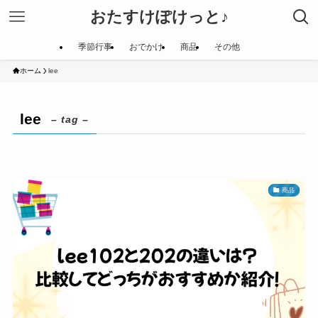
おたすけぽけっと♪
季節行事
おでかけ
商品
その他
ホーム
lee
lee
– tag –
商品