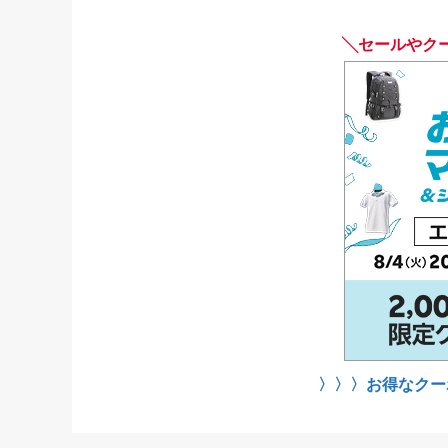
╲セールやク
〉〉〉お得なクー