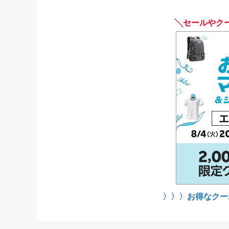
╲セールやク
〉〉〉お得なクー