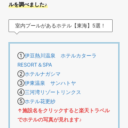
ルを調べました♪
室内プールがあるホテル【東海】5選！
①
伊豆熱川温泉 ホテルカターラ
RESORT＆SPA
②
ホテルナガシマ
③
伊東温泉 サンハトヤ
④
三河湾リゾートリンクス
⑤
ホテル花更紗
↑施設名をクリックすると楽天トラベル
でホテルの写真が見れます
♪