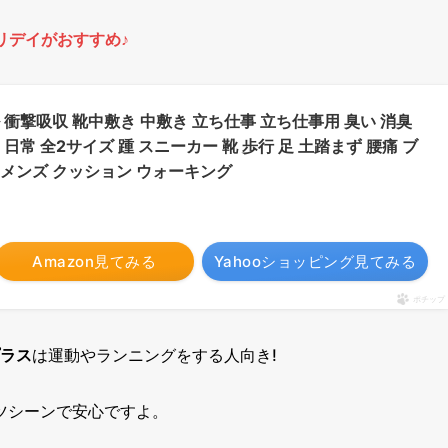
リデイ
がおすすめ♪
衝撃吸収 靴中敷き 中敷き 立ち仕事 立ち仕事用 臭い 消臭
常 全2サイズ 踵 スニーカー 靴 歩行 足 土踏まず 腰痛 ブ
発 メンズ クッション ウォーキング
Amazon見てみる
Yahooショッピング見てみる
ポチップ
プラス
は運動やランニングをする人向き!
ツシーンで安心ですよ。