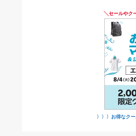
╲セールやク
〉〉〉お得なクー